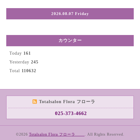
2026.08.07 Friday
カウンター
Today
161
Yesterday
245
Total
110632
Totalsalon Flora フローラ
025-373-4662
©2026
Totalsalon Flora フローラ
. All Rights Reserved.