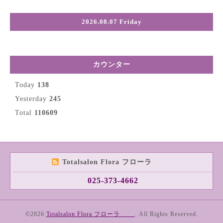
2026.08.07 Friday
カウンター
Today
138
Yesterday
245
Total
110609
Totalsalon Flora フローラ
025-373-4662
©2026
Totalsalon Flora フローラ
. All Rights Reserved.