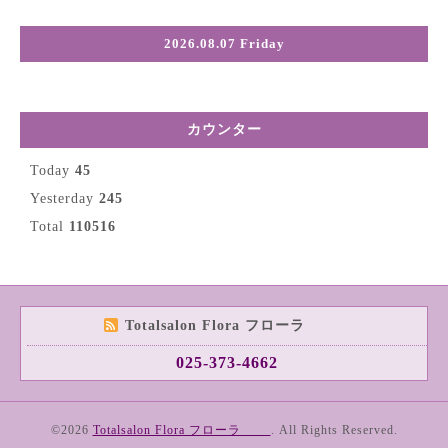
2026.08.07 Friday
カウンター
Today
45
Yesterday
245
Total
110516
Totalsalon Flora フローラ
025-373-4662
©2026
Totalsalon Flora フローラ
. All Rights Reserved.